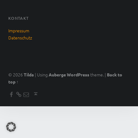
KONTAKT
Impressum
Datenschutz
© 2026
|
Using
theme.
|
Tilda
Auberge
WordPress
Back to
top ↑
Facebook
AirBnB
Email
Back to top ↑