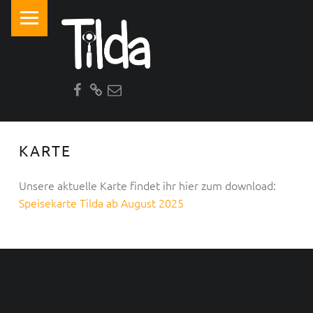
PRIMARY MENU
T
I
L
Facebook
AirBnB
Email
D
A
KARTE
Unsere aktuelle Karte findet ihr hier zum download:
Speisekarte Tilda ab August 2025
FOOTER SIDEBAR