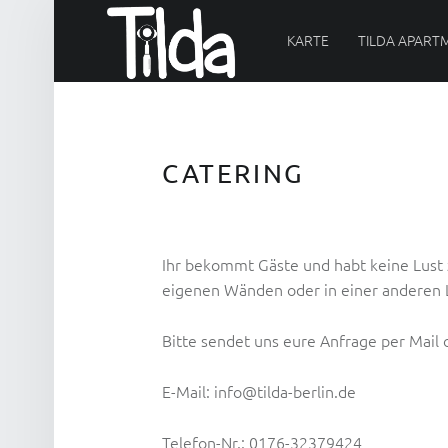
PRIMARY MENU
T
I
KARTE
TILDA APART
L
D
A
CATERING
Ihr bekommt Gäste und habt keine Lust
eigenen Wänden oder in einer anderen L
Bitte sendet uns eure Anfrage per Mail 
E-Mail: info@tilda-berlin.de
Telefon-Nr.: 0176-32379424