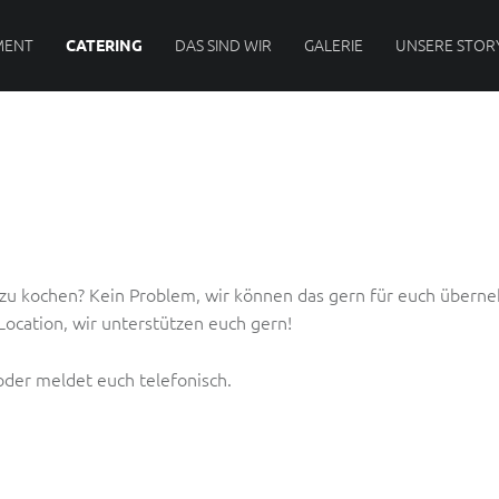
MENT
DAS SIND WIR
GALERIE
UNSERE STOR
CATERING
 zu kochen? Kein Problem, wir können das gern für euch übern
ocation, wir unterstützen euch gern!
oder meldet euch telefonisch.