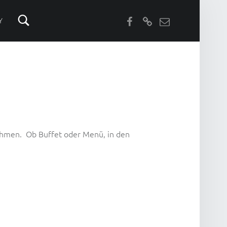
Facebook
AirBnB
Email
Y
ehmen. Ob Buffet oder Menü, in den